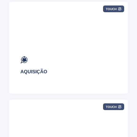
TOUCH
Aproveite
os
mais de
800 provedores globais
em nossa rede
para selecionar a melhor
combinação de soluções de rede locais,
regionais e nacionais.
AQUISIÇÃO
TOUCH
Nossos experientes gerentes de projeto