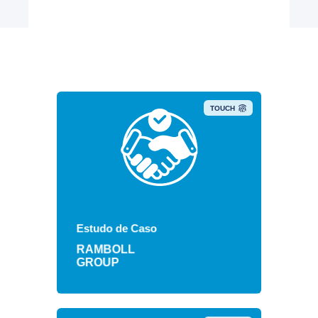
TOUCH
Veja como a
Ramboll
se
beneficiou de uma atualização
Estudo de Caso
completa da rede.
RAMBOLL
GROUP