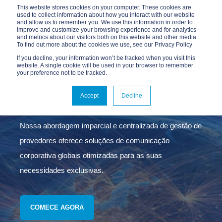
This website stores cookies on your computer. These cookies are
used to collect information about how you interact with our website
and allow us to remember you. We use this information in order to
improve and customize your browsing experience and for analytics
and metrics about our visitors both on this website and other media.
To find out more about the cookies we use, see our Privacy Policy
If you decline, your information won’t be tracked when you visit this
website. A single cookie will be used in your browser to remember
your preference not to be tracked.
CONECTIVIDADE
GLOBAL
Accept
Decline
Nossa abordagem imparcial e centralizada de gestão de
provedores oferece soluções de comunicação
corporativa globais otimizadas para as suas
necessidades exclusivas.
COMECE AGORA