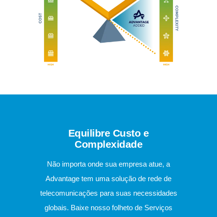
Equilibre Custo e
Complexidade
Não importa onde sua empresa atue, a
Advantage tem uma solução de rede de
telecomunicações para suas necessidades
globais. Baixe nosso folheto de Serviços