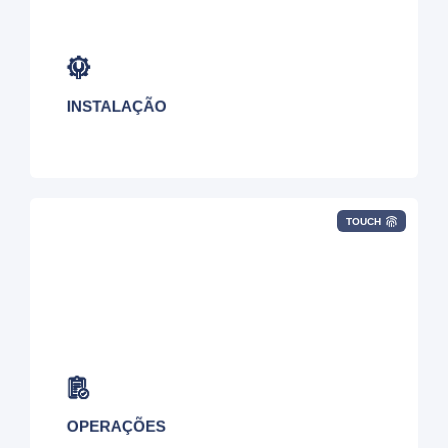
supervisionam a implantação de todos os
serviços de conectividade.
INSTALAÇÃO
TOUCH
Suporte contínuo para todas as mudanças e
expansões dos seus serviços, com visibilidade
sob demanda do inventário.
OPERAÇÕES